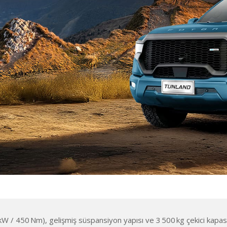
kW / 450 Nm), gelişmiş süspansiyon yapısı ve 3 500 kg çekici kapasi