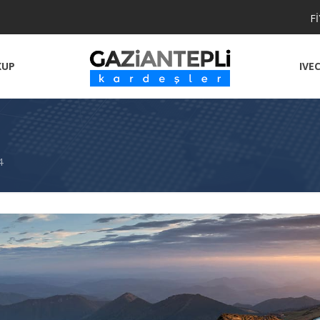
F
KUP
IVE
4