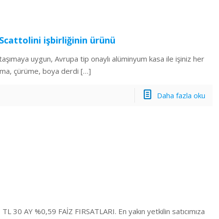
cattolini işbirliğinin ürünü
k taşımaya uygun, Avrupa tip onaylı alüminyum kasa ile işiniz her
nma, çürüme, boya derdi
[…]
Daha fazla oku
 TL 30 AY %0,59 FAİZ FIRSATLARI. En yakın yetkilin satıcımıza