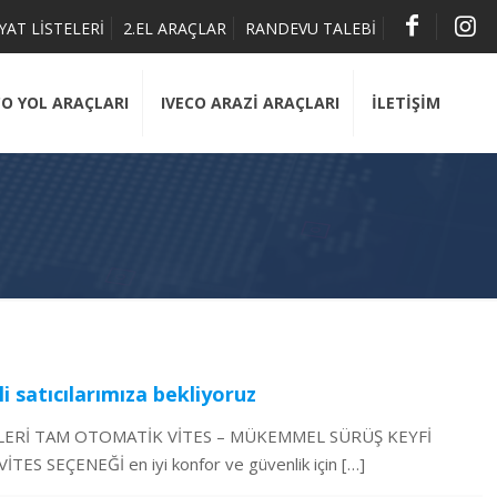
İYAT LİSTELERİ
2.EL ARAÇLAR
RANDEVU TALEBİ
CO YOL ARAÇLARI
IVECO ARAZİ ARAÇLARI
İLETİŞİM
li satıcılarımıza bekliyoruz
 İLERİ TAM OTOMATİK VİTES – MÜKEMMEL SÜRÜŞ KEYFİ
ES SEÇENEĞİ en iyi konfor ve güvenlik için
[…]