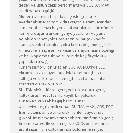
değeri ve üstün çekiş performansıyla SULTAN MAXİ
şimdi daha da güçlü.
Modern tasarımlı torpidosu, gösterge paneli,
ayarlanabilir ergonomik direksiyon sistemi, içeriden
kumandalı ısıtmalı boynuz tipi aynaları ile sürücünün
konforu düşünülürken, geriye yatabilen ve yana
açılabilen rahat yolcu koltukları, yumuşak kadife
kumaşı ve deri kafalıklı yolcu koltuk döşemesi, güçlü
kliması, ferah iç alanı ve kesintisiz aydınlatma özelliği
ve halı kaplaması ile yolcuların da keyifli yolculuk
yapmalarını sağlar.
Turizm sektörü için üretilen SULTAN MAXİ’de LCD
ekran ve DVD player, buzdolabı, rehber (hostes)
koltuğu ve mikrofon sistemi gibi özel donanımlar
standart olarak bulunur.
SULTAN MAXİ, düz ve geniş yolcu koridoru, geniş
koltuk arası mesafesi ile keyifli bir yolculuk
sunarken, yüksek bagaj hacmi sunar.
Üst seviyede güvenlik sunan SULTAN MAXI, ABS, ESC
fren sistemi, ön ve arka disk frenleri sayesinde
güvenli frenleme imkanına sahiptir, sınıfının en geniş
ön iz mesafesi ile yol tutuşu ve sürüş performansı
artırılmıştır. Tüm koltuklarında bulunan emniyet