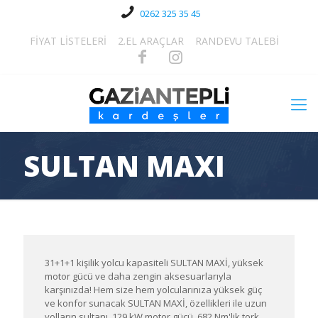
0262 325 35 45
FİYAT LİSTELERİ
2.EL ARAÇLAR
RANDEVU TALEBİ
SULTAN MAXI
31+1+1 kişilik yolcu kapasiteli SULTAN MAXİ, yüksek
motor gücü ve daha zengin aksesuarlarıyla
karşınızda! Hem size hem yolcularınıza yüksek güç
ve konfor sunacak SULTAN MAXİ, özellikleri ile uzun
yolların sultanı. 129 kW motor gücü, 682 Nm'lik tork