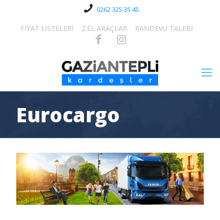
0262 325 35 45
FİYAT LİSTELERİ
2.EL ARAÇLAR
RANDEVU TALEBİ
Eurocargo