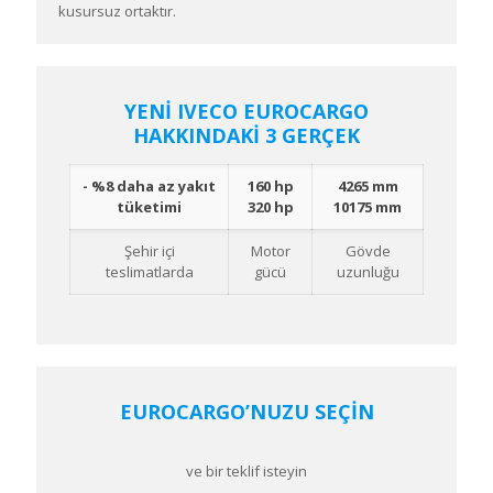
kusursuz ortaktır.
YENİ IVECO EUROCARGO
HAKKINDAKİ 3 GERÇEK
- %8 daha az yakıt
160 hp
4265 mm
tüketimi
320 hp
10175 mm
Şehir içi
Motor
Gövde
teslimatlarda
gücü
uzunluğu
​​EUROCARGO​​’NUZU SEÇİN
​​ve bir teklif isteyin​