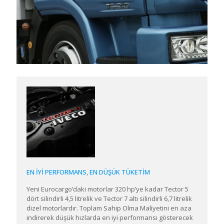
EN İYİ PERFORMANS, EN DÜŞÜK TÜKETİM
Yeni Eurocargo’daki motorlar 320 hp’ye kadar Tector 5
dört silindirli 4,5 litrelik ve Tector 7 altı silindirli 6,7 litrelik
dizel motorlardır. Toplam Sahip Olma Maliyetini en aza
indirerek düşük hızlarda en iyi performansı gösterecek