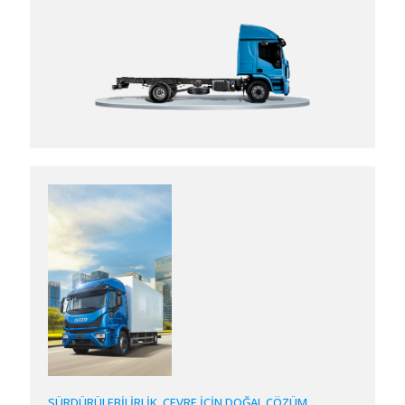
SÜRDÜRÜLEBİLİRLİK. ÇEVRE İÇİN DOĞAL ÇÖZÜM